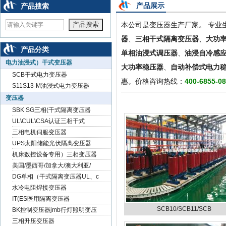
null
null
null
产品展示
产品搜索
本公司是变压器生产厂家。 专业
器
、
三相干式隔离变压器
、
大功
产品分类
单相油浸式调压器
、
油浸自冷感
电力油浸式）干式变压器
大功率稳压器
、
自动补偿式电力
SCB干式电力变压器
惠。价格咨询热线：
400-6855-0
S11S13-M油浸式电力变压器
变压器
SBK SG三相(干式隔离变压器
UL\CUL\CSA认证三相干式
三相电机伺服变压器
UPS太阳储能光伏隔离变压器
机床数控设备专用）三相变压器
美国/墨西哥/加拿大/澳大利亚/
DG单相（干式隔离变压器UL、c
水冷电阻焊接变压器
IT(ES医用隔离变压器
SCB10/SCB11/SCB
BK控制变压器jmb行灯照明变压
三相升压变压器