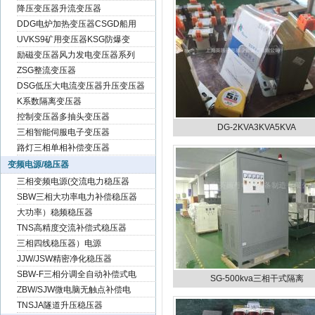
降压变压器升流变压器
DDG电炉加热变压器CSGD船用
UVKS9矿用变压器KSG防爆变
励磁变压器风力发电变压器系列
ZSG整流变压器
DSG低压大电流变压器升压变压器
K系数隔离变压器
控制变压器多抽头变压器
DG-2KVA3KVA5KVA
三相智能伺服电子变压器
路灯三相单相补偿变压器
变频电源/稳压器
三相变频电源(交流电力稳压器
SBW三相大功率电力补偿稳压器
大功率）稳频稳压器
TNS高精度交流补偿式稳压器
三相四线稳压器）电源
JJW/JSW精密净化稳压器
SBW-F三相分调全自动补偿式电
SG-500kva三相干式隔离
ZBW/SJW微电脑无触点补偿电
TNSJA隧道升压稳压器