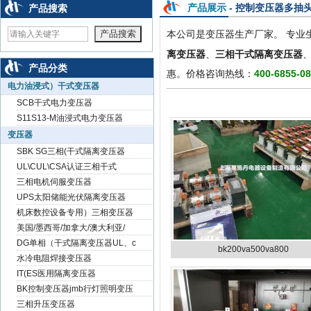
null
null
null
产品展示
- 控制变压器多抽
产品搜索
本公司是变压器生产厂家。 专业
离变压器
、
三相干式隔离变压器
产品分类
惠。价格咨询热线：
400-6855-0
电力油浸式）干式变压器
SCB干式电力变压器
S11S13-M油浸式电力变压器
变压器
SBK SG三相(干式隔离变压器
UL\CUL\CSA认证三相干式
三相电机伺服变压器
UPS太阳储能光伏隔离变压器
机床数控设备专用）三相变压器
美国/墨西哥/加拿大/澳大利亚/
DG单相（干式隔离变压器UL、c
bk200va500va800
水冷电阻焊接变压器
IT(ES医用隔离变压器
BK控制变压器jmb行灯照明变压
三相升压变压器