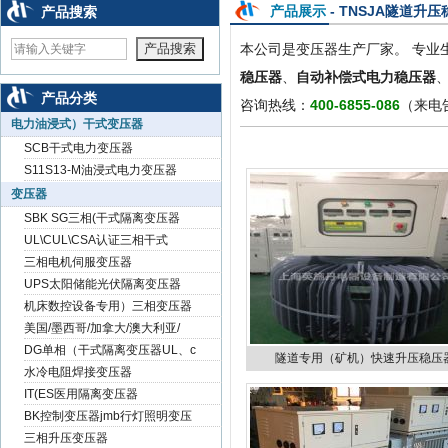
null
null
null
产品展示
- TNSJA隧道升
产品搜索
本公司是变压器生产厂家。 专业
稳压器
、
自动补偿式电力稳压器
产品分类
咨询热线：
400-6855-086
（来电
电力油浸式）干式变压器
SCB干式电力变压器
S11S13-M油浸式电力变压器
变压器
SBK SG三相(干式隔离变压器
UL\CUL\CSA认证三相干式
三相电机伺服变压器
UPS太阳储能光伏隔离变压器
机床数控设备专用）三相变压器
美国/墨西哥/加拿大/澳大利亚/
DG单相（干式隔离变压器UL、c
隧道专用（矿机）快速升压稳压
水冷电阻焊接变压器
IT(ES医用隔离变压器
BK控制变压器jmb行灯照明变压
三相升压变压器