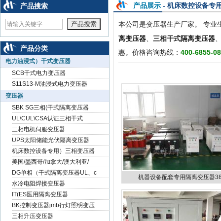
null
null
null
产品展示
- 机床数控设备专
产品搜索
本公司是变压器生产厂家。 专业
离变压器
、
三相干式隔离变压器
产品分类
惠。价格咨询热线：
400-6855-0
电力油浸式）干式变压器
SCB干式电力变压器
S11S13-M油浸式电力变压器
变压器
SBK SG三相(干式隔离变压器
UL\CUL\CSA认证三相干式
三相电机伺服变压器
UPS太阳储能光伏隔离变压器
机床数控设备专用）三相变压器
美国/墨西哥/加拿大/澳大利亚/
DG单相（干式隔离变压器UL、c
机器设备配套专用隔离变压器3
水冷电阻焊接变压器
IT(ES医用隔离变压器
BK控制变压器jmb行灯照明变压
三相升压变压器