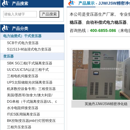
null
null
null
产品展示
- JJW/JSW精密
产品搜索
本公司是变压器生产厂家。 专业
稳压器
、
自动补偿式电力稳压器
产品分类
咨询热线：
400-6855-086
（来电
电力油浸式）干式变压器
SCB干式电力变压器
S11S13-M油浸式电力变压器
变压器
SBK SG三相(干式隔离变压器
UL\CUL\CSA认证三相干式
三相电机伺服变压器
UPS太阳储能光伏隔离变压器
机床数控设备专用）三相变压器
美国/墨西哥/加拿大/澳大利亚/
DG单相（干式隔离变压器UL、c
英施丹JJW/JSW精密净化稳
水冷电阻焊接变压器
IT(ES医用隔离变压器
BK控制变压器jmb行灯照明变压
三相升压变压器